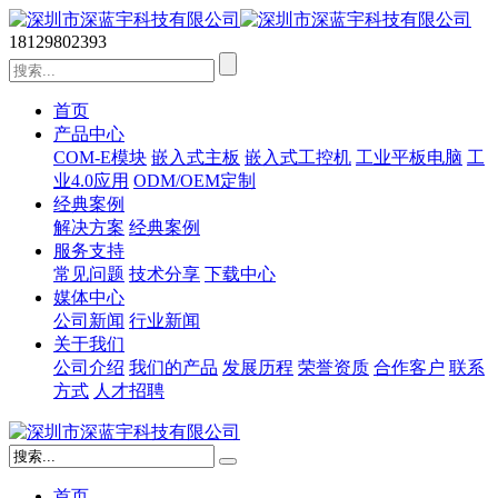
18129802393
首页
产品中心
COM-E模块
嵌入式主板
嵌入式工控机
工业平板电脑
工
业4.0应用
ODM/OEM定制
经典案例
解决方案
经典案例
服务支持
常见问题
技术分享
下载中心
媒体中心
公司新闻
行业新闻
关于我们
公司介绍
我们的产品
发展历程
荣誉资质
合作客户
联系
方式
人才招聘
首页