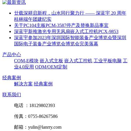
廿载深耕启新程，山水同行聚力行 —— 深蓝宇 20 周年
桂林端午团建纪实
关于PC104主板PCM-3587停产及替换新品事宜
深蓝宇新推激光专用无风扇嵌入式工控机PCX-9853
深蓝宇参加2023年深圳国际智能装备产业博览会暨深圳
国际电子装备产业博览会博览会完美落幕
产品中心
COM-E模块
嵌入式主板
嵌入式工控机
工业平板电脑
工
业4.0应用
ODM/OEM定制
经典案例
解决方案
经典案例
联系我们
电话 ：18129802393
传真：0755-86267586
邮箱：yulin@lanrry.com