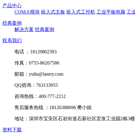
产品中心
COM-E模块
嵌入式主板
嵌入式工控机
工业平板电脑
工业
经典案例
解决方案
经典案例
联系我们
电话 ：18129802393
传真：0755-86267586
邮箱：yulin@lanrry.com
QQ咨询：763133955
咨询热线：400-777-2212
售后服务热线 ：18126388696 樊小姐
地址：深圳市宝安区石岩街道石新社区宏发工业园2栋3楼
资料下载