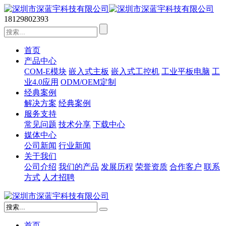
18129802393
首页
产品中心
COM-E模块
嵌入式主板
嵌入式工控机
工业平板电脑
工
业4.0应用
ODM/OEM定制
经典案例
解决方案
经典案例
服务支持
常见问题
技术分享
下载中心
媒体中心
公司新闻
行业新闻
关于我们
公司介绍
我们的产品
发展历程
荣誉资质
合作客户
联系
方式
人才招聘
首页