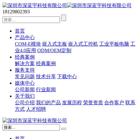
18129802393
首页
产品中心
COM-E模块
嵌入式主板
嵌入式工控机
工业平板电脑
工
业4.0应用
ODM/OEM定制
经典案例
解决方案
经典案例
服务支持
常见问题
技术分享
下载中心
媒体中心
公司新闻
行业新闻
关于我们
公司介绍
我们的产品
发展历程
荣誉资质
合作客户
联系
方式
人才招聘
首页