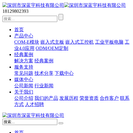
18129802393
首页
产品中心
COM-E模块
嵌入式主板
嵌入式工控机
工业平板电脑
工
业4.0应用
ODM/OEM定制
经典案例
解决方案
经典案例
服务支持
常见问题
技术分享
下载中心
媒体中心
公司新闻
行业新闻
关于我们
公司介绍
我们的产品
发展历程
荣誉资质
合作客户
联系
方式
人才招聘
首页