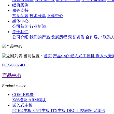
经典案例
服务支持
常见问题
技术分享
下载中心
媒体中心
公司新闻
行业新闻
关于我们
公司介绍
我们的产品
发展历程
荣誉资质
合作客户
联系
当前位置：
首页
产品中心
嵌入式工控机
嵌入式无
PCX-9802-IO
产品中心
Product center
COM-E模块
X86模块
ARM模块
嵌入式主板
PC104主板
3.5寸主板
ITX主板
DBG工控底板
采集卡