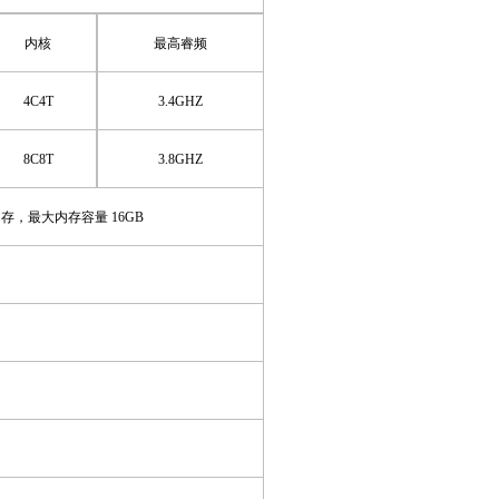
内核
最高睿频
4C4T
3
.
4
GHZ
8
C
8
T
3
.
8
GHZ
单通道内存，最大内存容量 16GB