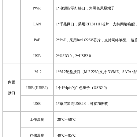
PWR
1*电源指示灯接口
，为
黑
色凤凰端子
LAN
1
*
千兆网口
，采用
RTL8111H
芯片，支持网络唤醒
PoE
2
*PoE
，采用
Intel
i226V
芯片，支持网络唤醒
,
，速
USB
2
*
USB
3
.0
，
2
*USB2.0
M .2
1
*M.2硬盘
接口（
M.2 2280
,
支持
NVME、SATA 信
内置
USB
(J
USB
2)
1个1*4pin的白色座子
（
USB2.0)
接口
USB
1*
单层加高
USB2.0，可接加密狗
工作温度
-20℃～60℃
存储温度
-40℃～85℃