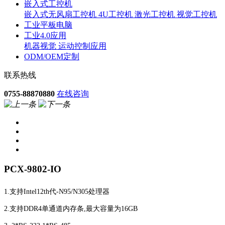
嵌入式工控机
嵌入式无风扇工控机
4U工控机
激光工控机
视觉工控机
工业平板电脑
工业4.0应用
机器视觉
运动控制应用
ODM/OEM定制
联系热线
0755-88870880
在线咨询
PCX-9802-IO
1.支持Intel
12th代-
N95/N305处理器
2.支持
DDR4单通道内存条,最大
容量
为16
G
B