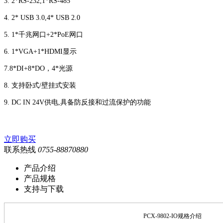
3.
2
*RS-232
,1*RS-485
4.
2
* USB
3
.0
,4
* USB
2
.0
5.
1*千兆网口+2*PoE网口
6. 1*VGA+1*HDMI
显示
7.8*DI+8*DO，4*光源
8
.
支持卧式
/壁挂式安装
9
. DC
IN
24V供电,具备防反接和过流保护的功能
立即购买
联系热线
0755-88870880
产品介绍
产品规格
支持与下载
PC
X
-
9802-IO
规格介绍