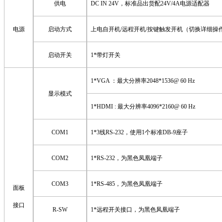
供电
DC IN 24V，标准品
出货配
24V/
4
A
电源适配器
电源
启动方式
上电自
开机
/
远程开机
/
按键触发开机
（
切换详细操
启动
开关
1
*带灯
开关
1*VGA ：最大分辨率2048
*1536
@ 60 Hz
显示模式
1*HDMI : 最大分辨率4096*2160@ 60 Hz
COM1
1*
3线RS-232，
使用
1个标准DB-9座子
COM2
1
*
RS-
232
，为
黑
色凤凰端子
COM3
1
*
RS-485
，为
黑
色凤凰端子
面板
接口
R-SW
1
*
远程开关
接口
，为
黑
色凤凰端子