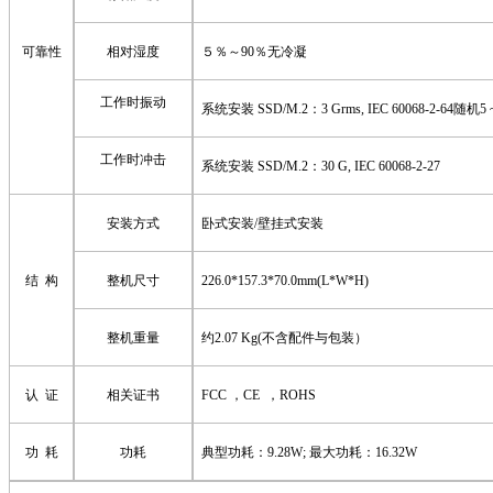
可靠性
相对湿度
５％～
90％无冷凝
工作时振动
系统安装
SSD
/
M.2
：
3
Grms
,
IEC
60068-2-64随机5 
工作时冲击
系统安装
SSD
/
M.2
：
30
G
,
IEC
60068-2-27
安装方式
卧式
安装
/壁挂式
安装
结
构
整机尺寸
226.0*157.3*70.0mm
(L*W*H)
整机
重量
约
2.07
Kg
(不含配件与包装）
认
证
相关证书
FCC ，CE ，ROHS
功 耗
功耗
典型功耗：
9.28W; 最大功耗：16.32W